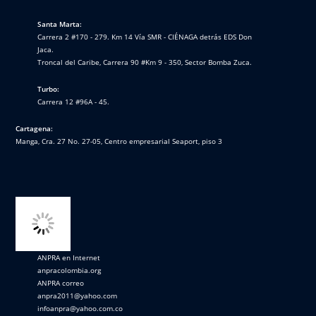
Santa Marta:
Carrera 2 #170 - 279. Km 14 Vía SMR - CIÉNAGA detrás EDS Don
Jaca.
Troncal del Caribe, Carrera 90 #Km 9 - 350, Sector Bomba Zuca.
Turbo:
Carrera 12 #96A - 45.
Cartagena:
Manga, Cra. 27 No. 27-05, Centro empresarial Seaport, piso 3
ANPRA en Internet
anpracolombia.org
ANPRA correo
anpra2011@yahoo.com
infoanpra@yahoo.com.co