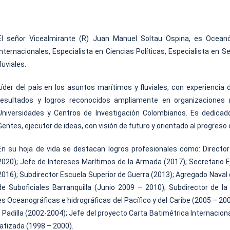
El señor Vicealmirante (R) Juan Manuel Soltau Ospina, es Oceanóg
Internacionales, Especialista en Ciencias Políticas, Especialista en
fluviales.
Líder del país en los asuntos marítimos y fluviales, con experiencia
resultados y logros reconocidos ampliamente en organizaciones n
Universidades y Centros de Investigación Colombianos. Es dedicado
Gentes, ejecutor de ideas, con visión de futuro y orientado al progreso
En su hoja de vida se destacan logros profesionales como: Director
2020); Jefe de Intereses Marítimos de la Armada (2017); Secretario
2016); Subdirector Escuela Superior de Guerra (2013); Agregado Naval 
de Suboficiales Barranquilla (Junio 2009 – 2010); Subdirector de l
nes Oceanográficas e hidrográficas del Pacífico y del Caribe (2005 – 
Padilla (2002-2004); Jefe del proyecto Carta Batimétrica Internaciona
atizada (1998 – 2000).