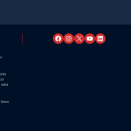
co
 6556
523
8 4454
e Datos