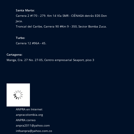
Santa Marta:
Carrera 2 #170 - 279. Km 14 Vía SMR - CIÉNAGA detrás EDS Don
Jaca.
Troncal del Caribe, Carrera 90 #Km 9 - 350, Sector Bomba Zuca.
Turbo:
Carrera 12 #96A - 45.
Cartagena:
Manga, Cra. 27 No. 27-05, Centro empresarial Seaport, piso 3
ANPRA en Internet
anpracolombia.org
ANPRA correo
anpra2011@yahoo.com
infoanpra@yahoo.com.co