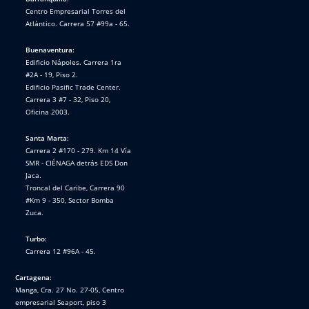
Centro Empresarial Torres del
Atlántico. Carrera 57 #99a - 65.
Buenaventura:
Edificio Nápoles. Carrera 1ra
#2A - 19, Piso 2.
Edificio Pasific Trade Center.
Carrera 3 #7 - 32, Piso 20,
Oficina 2003.
Santa Marta:
Carrera 2 #170 - 279. Km 14 Vía
SMR - CIÉNAGA detrás EDS Don
Jaca.
Troncal del Caribe, Carrera 90
#Km 9 - 350, Sector Bomba
Zuca.
Turbo:
Carrera 12 #96A - 45.
Cartagena:
Manga, Cra. 27 No. 27-05, Centro
empresarial Seaport, piso 3