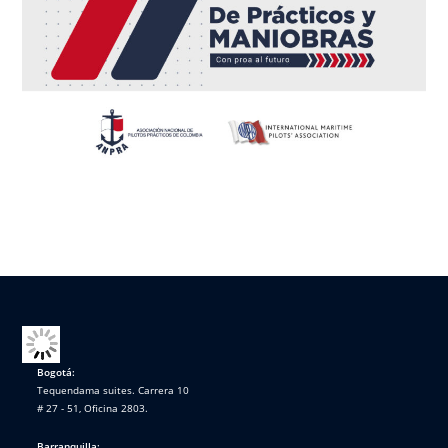
Bogotá:
Tequendama suites. Carrera 10
# 27 - 51, Oficina 2803.
Barranquilla: