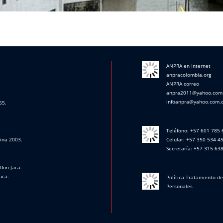
ANPRA en Internet
anpracolombia.org
ANPRA correo
anpra2011@yahoo.com
infoanpra@yahoo.com.
65.
Teléfono: +57 601 785
cina 2003.
Celular: +57 350 534 4
Secretaría: +57 315 63
Don Jaca.
uca.
Política Tratamiento d
Personales