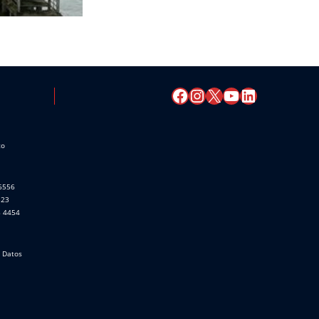
co
 6556
523
8 4454
e Datos