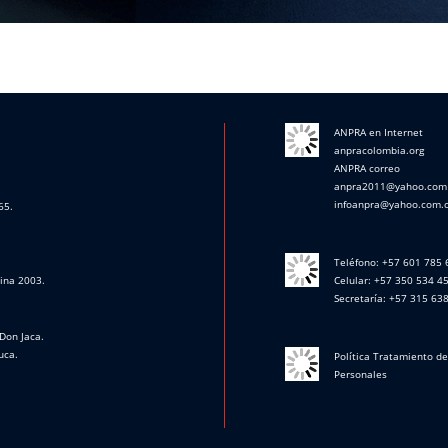
ANPRA en Internet
anpracolombia.org
ANPRA correo
anpra2011@yahoo.com
infoanpra@yahoo.com.
65.
Teléfono: +57 601 785
cina 2003.
Celular: +57 350 534 4
Secretaría: +57 315 63
Don Jaca.
uca.
Política Tratamiento d
Personales