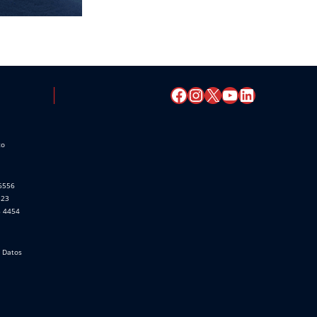
co
 6556
523
8 4454
e Datos