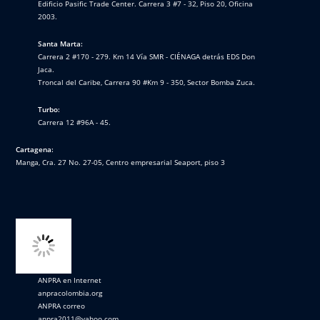
Edificio Pasific Trade Center. Carrera 3 #7 - 32, Piso 20, Oficina
2003.
Santa Marta:
Carrera 2 #170 - 279. Km 14 Vía SMR - CIÉNAGA detrás EDS Don
Jaca.
Troncal del Caribe, Carrera 90 #Km 9 - 350, Sector Bomba Zuca.
Turbo:
Carrera 12 #96A - 45.
Cartagena:
Manga, Cra. 27 No. 27-05, Centro empresarial Seaport, piso 3
ANPRA en Internet
anpracolombia.org
ANPRA correo
anpra2011@yahoo.com