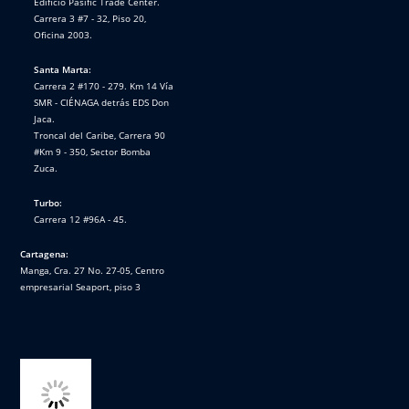
Edificio Pasific Trade Center.
Carrera 3 #7 - 32, Piso 20,
Oficina 2003.
Santa Marta:
Carrera 2 #170 - 279. Km 14 Vía
SMR - CIÉNAGA detrás EDS Don
Jaca.
Troncal del Caribe, Carrera 90
#Km 9 - 350, Sector Bomba
Zuca.
Turbo:
Carrera 12 #96A - 45.
Cartagena:
Manga, Cra. 27 No. 27-05, Centro
empresarial Seaport, piso 3