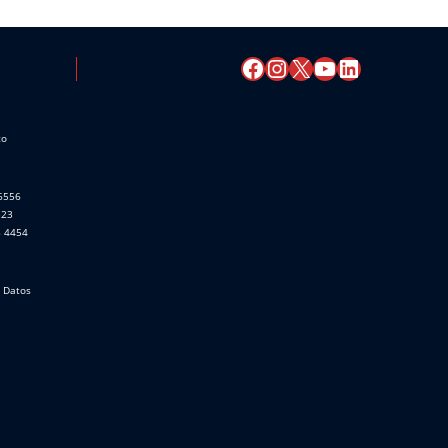
co
 6556
523
8 4454
e Datos