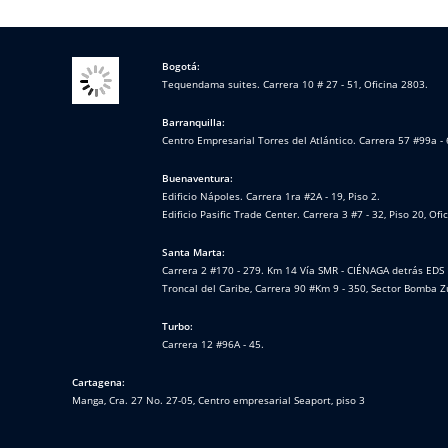
Bogotá:
Tequendama suites. Carrera 10 # 27 - 51, Oficina 2803.
Barranquilla:
Centro Empresarial Torres del Atlántico. Carrera 57 #99a - 
Buenaventura:
Edificio Nápoles. Carrera 1ra #2A - 19, Piso 2.
Edificio Pasific Trade Center. Carrera 3 #7 - 32, Piso 20, Ofi
Santa Marta:
Carrera 2 #170 - 279. Km 14 Vía SMR - CIÉNAGA detrás EDS 
Troncal del Caribe, Carrera 90 #Km 9 - 350, Sector Bomba Z
Turbo:
Carrera 12 #96A - 45.
Cartagena:
Manga, Cra. 27 No. 27-05, Centro empresarial Seaport, piso 3