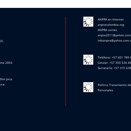
ANPRA en Internet
anpracolombia.org
ANPRA correo
anpra2011@yahoo.com
infoanpra@yahoo.com.
65.
Teléfono: +57 601 785
cina 2003.
Celular: +57 350 534 4
Secretaría: +57 315 63
Don Jaca.
uca.
Política Tratamiento d
Personales