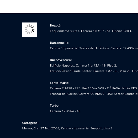
Bogotá:
Tequendama suites. Carrera 10 # 27 - 51, Oficina 2803.
Barranquilla:
Centro Empresarial Torres del Atlántico. Carrera 57 #99a - 
Buenaventura:
Edificio Nápoles. Carrera 1ra #2A - 19, Piso 2.
Edificio Pasific Trade Center. Carrera 3 #7 - 32, Piso 20, Ofi
Santa Marta:
Carrera 2 #170 - 279. Km 14 Vía SMR - CIÉNAGA detrás EDS 
Troncal del Caribe, Carrera 90 #Km 9 - 350, Sector Bomba Z
Turbo:
Carrera 12 #96A - 45.
Cartagena:
Manga, Cra. 27 No. 27-05, Centro empresarial Seaport, piso 3