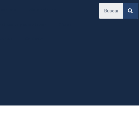
Nosotros
Piloto práctico
nstrucción y capacitación
Prensa
Eventos
Contacto