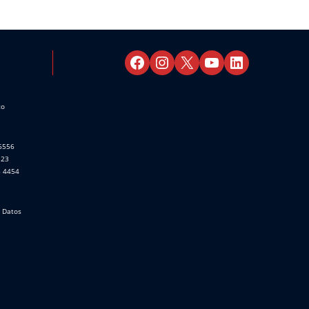
co
 6556
523
8 4454
e Datos