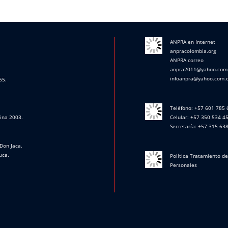
ANPRA en Internet
anpracolombia.org
ANPRA correo
anpra2011@yahoo.com
infoanpra@yahoo.com.
65.
Teléfono: +57 601 785
cina 2003.
Celular: +57 350 534 4
Secretaría: +57 315 63
Don Jaca.
uca.
Política Tratamiento d
Personales