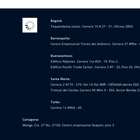
Bogotá:
Tequendama suites. Carrera 10 # 27 - 51, Oficina 2803.
Barranquilla:
Centro Empresarial Torres del Atlántico. Carrera 57 #99a - 
Buenaventura:
Edificio Nápoles. Carrera 1ra #2A - 19, Piso 2.
Edificio Pasific Trade Center. Carrera 3 #7 - 32, Piso 20, Ofi
Santa Marta:
Carrera 2 #170 - 279. Km 14 Vía SMR - CIÉNAGA detrás EDS 
Troncal del Caribe, Carrera 90 #Km 9 - 350, Sector Bomba Z
Turbo:
Carrera 12 #96A - 45.
Cartagena:
Manga, Cra. 27 No. 27-05, Centro empresarial Seaport, piso 3