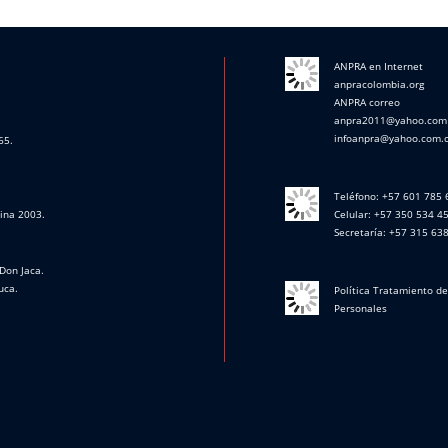
ANPRA en Internet
anpracolombia.org
ANPRA correo
anpra2011@yahoo.com
infoanpra@yahoo.com.
65.
Teléfono: +57 601 785
cina 2003.
Celular: +57 350 534 4
Secretaría: +57 315 63
Don Jaca.
uca.
Política Tratamiento d
Personales