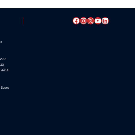
co
 6556
523
8 4454
e Datos