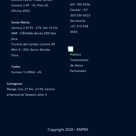
601 785 6556
Carrera 3 #7 - 32, Piso 20,
Celular: +57
Oficina 2003.
350 534 4523
Secretaría:
Santa Marta:
+57 315 638
Carrera 2 #170 - 279. Km 14 Vía
4454
SMR - CIÉNAGA detrás EDS Don
Jaca.
Troncal del Caribe, Carrera 90
#Km 9 - 350, Sector Bomba
Política
Zuca.
Tratamiento
de Datos
Turbo:
Personales
Carrera 12 #96A - 45.
Cartagena:
Manga, Cra. 27 No. 27-05, Centro
empresarial Seaport, piso 3
Copyright 2026 - ANPRA