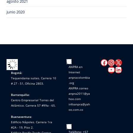
agosto 2021
junio 2020
ANPRA en
Internet
Bogotá:
anpracolombia
Tequendama suites. Carrera 10
.org
# 27 - 51, Oficina 2803.
ANPRA correo
anpra2011@ya
Barranquilla:
hoo.com
Centro Empresarial Torres del
infoanpra@yah
Atlántico. Carrera 57 #99a - 65.
oo.com.co
Buenaventura:
Edificio Nápoles. Carrera 1ra
#2A - 19, Piso 2.
Teléfono: +57
Edificio Pasific Trade Center.