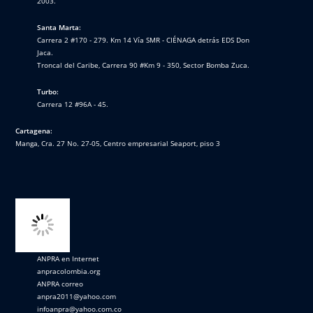
2003.
Santa Marta:
Carrera 2 #170 - 279. Km 14 Vía SMR - CIÉNAGA detrás EDS Don
Jaca.
Troncal del Caribe, Carrera 90 #Km 9 - 350, Sector Bomba Zuca.
Turbo:
Carrera 12 #96A - 45.
Cartagena:
Manga, Cra. 27 No. 27-05, Centro empresarial Seaport, piso 3
ANPRA en Internet
anpracolombia.org
ANPRA correo
anpra2011@yahoo.com
infoanpra@yahoo.com.co