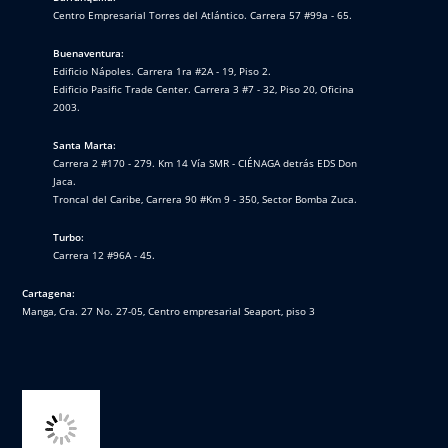
Centro Empresarial Torres del Atlántico. Carrera 57 #99a - 65.
Buenaventura:
Edificio Nápoles. Carrera 1ra #2A - 19, Piso 2.
Edificio Pasific Trade Center. Carrera 3 #7 - 32, Piso 20, Oficina
2003.
Santa Marta:
Carrera 2 #170 - 279. Km 14 Vía SMR - CIÉNAGA detrás EDS Don
Jaca.
Troncal del Caribe, Carrera 90 #Km 9 - 350, Sector Bomba Zuca.
Turbo:
Carrera 12 #96A - 45.
Cartagena:
Manga, Cra. 27 No. 27-05, Centro empresarial Seaport, piso 3