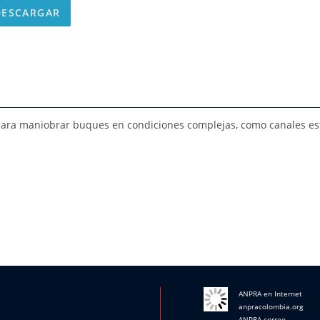
ESCARGAR
ara maniobrar buques en condiciones complejas, como canales est
ANPRA en Internet
anpracolombia.org
ANPRA correo