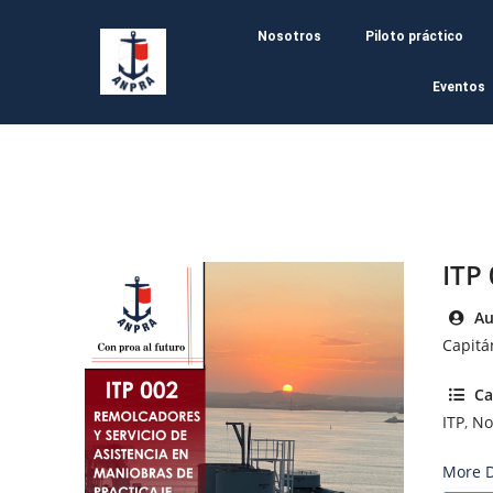
Nosotros
Piloto práctico
Eventos
ITP
Au
Capitá
Ca
ITP
,
No
More D