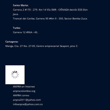
Santa Marta:
Carrera 2 #170 - 279. Km 14 Vía SMR - CIÉNAGA detrás EDS Don
Jaca.
Troncal del Caribe, Carrera 90 #Km 9 - 350, Sector Bomba Zuca.
Turbo:
Carrera 12 #96A - 45.
Cartagena:
Manga, Cra. 27 No. 27-05, Centro empresarial Seaport, piso 3
ANPRA en Internet
anpracolombia.org
ANPRA correo
anpra2011@yahoo.com
infoanpra@yahoo.com.co