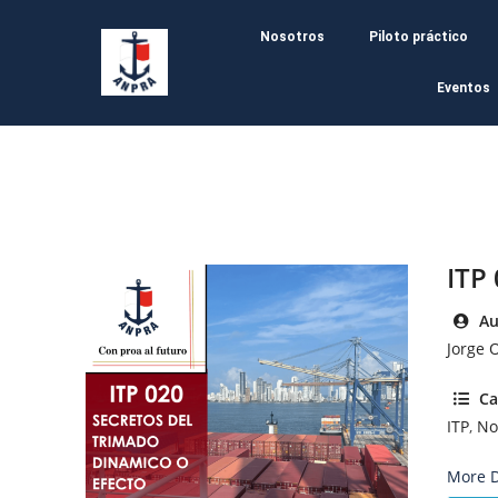
Nosotros
Piloto práctico
Eventos
ITP
Au
Jorge 
Ca
ITP
,
No
More D