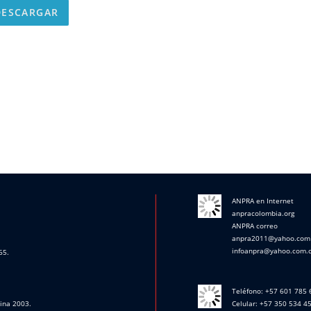
ESCARGAR
ANPRA en Internet
anpracolombia.org
ANPRA correo
anpra2011@yahoo.com
infoanpra@yahoo.com.
65.
Teléfono: +57 601 785
cina 2003.
Celular: +57 350 534 4