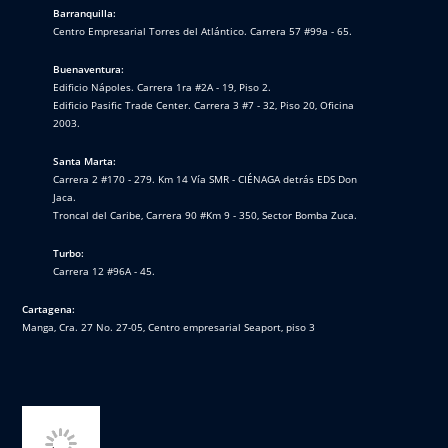
Barranquilla:
Centro Empresarial Torres del Atlántico. Carrera 57 #99a - 65.
Buenaventura:
Edificio Nápoles. Carrera 1ra #2A - 19, Piso 2.
Edificio Pasific Trade Center. Carrera 3 #7 - 32, Piso 20, Oficina
2003.
Santa Marta:
Carrera 2 #170 - 279. Km 14 Vía SMR - CIÉNAGA detrás EDS Don
Jaca.
Troncal del Caribe, Carrera 90 #Km 9 - 350, Sector Bomba Zuca.
Turbo:
Carrera 12 #96A - 45.
Cartagena:
Manga, Cra. 27 No. 27-05, Centro empresarial Seaport, piso 3