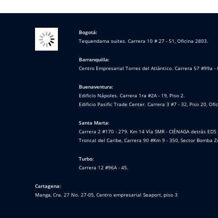
Bogotá:
Tequendama suites. Carrera 10 # 27 - 51, Oficina 2803.
Barranquilla:
Centro Empresarial Torres del Atlántico. Carrera 57 #99a - 
Buenaventura:
Edificio Nápoles. Carrera 1ra #2A - 19, Piso 2.
Edificio Pasific Trade Center. Carrera 3 #7 - 32, Piso 20, Ofi
Santa Marta:
Carrera 2 #170 - 279. Km 14 Vía SMR - CIÉNAGA detrás EDS 
Troncal del Caribe, Carrera 90 #Km 9 - 350, Sector Bomba Z
Turbo:
Carrera 12 #96A - 45.
Cartagena:
Manga, Cra. 27 No. 27-05, Centro empresarial Seaport, piso 3