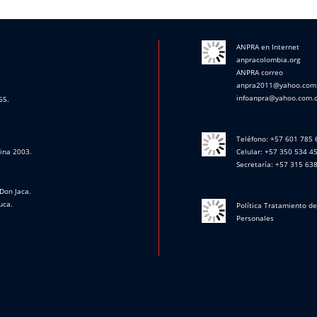
ANPRA en Internet
anpracolombia.org
ANPRA correo
anpra2011@yahoo.com
infoanpra@yahoo.com.
65.
Teléfono: +57 601 785
cina 2003.
Celular: +57 350 534 4
Secretaría: +57 315 63
Don Jaca.
uca.
Política Tratamiento d
Personales