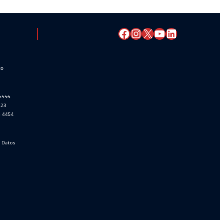
co
 6556
523
8 4454
e Datos