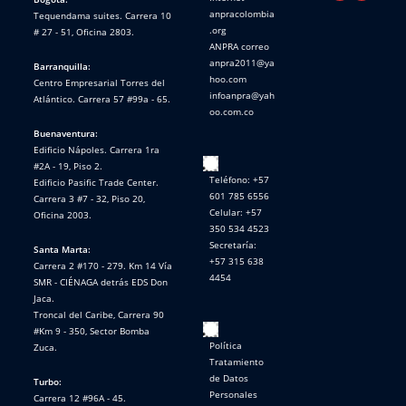
anpracolombia
Tequendama suites. Carrera 10
.org
# 27 - 51, Oficina 2803.
ANPRA correo
anpra2011@ya
Barranquilla:
hoo.com
Centro Empresarial Torres del
infoanpra@yah
Atlántico. Carrera 57 #99a - 65.
oo.com.co
Buenaventura:
Edificio Nápoles. Carrera 1ra
#2A - 19, Piso 2.
Teléfono: +57
Edificio Pasific Trade Center.
601 785 6556
Carrera 3 #7 - 32, Piso 20,
Celular: +57
Oficina 2003.
350 534 4523
Secretaría:
Santa Marta:
+57 315 638
Carrera 2 #170 - 279. Km 14 Vía
4454
SMR - CIÉNAGA detrás EDS Don
Jaca.
Troncal del Caribe, Carrera 90
#Km 9 - 350, Sector Bomba
Política
Zuca.
Tratamiento
de Datos
Turbo:
Personales
Carrera 12 #96A - 45.