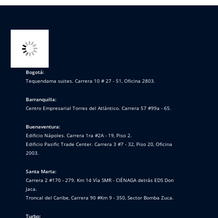
Bogotá:
Tequendama suites. Carrera 10 # 27 - 51, Oficina 2803.
Barranquilla:
Centro Empresarial Torres del Atlántico. Carrera 57 #99a - 65.
Buenaventura:
Edificio Nápoles. Carrera 1ra #2A - 19, Piso 2.
Edificio Pasific Trade Center. Carrera 3 #7 - 32, Piso 20, Oficina
2003.
Santa Marta:
Carrera 2 #170 - 279. Km 14 Vía SMR - CIÉNAGA detrás EDS Don
Jaca.
Troncal del Caribe, Carrera 90 #Km 9 - 350, Sector Bomba Zuca.
Turbo: