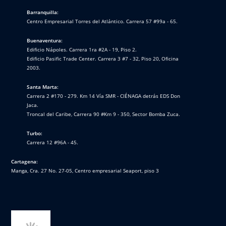
Barranquilla:
Centro Empresarial Torres del Atlántico. Carrera 57 #99a - 65.
Buenaventura:
Edificio Nápoles. Carrera 1ra #2A - 19, Piso 2.
Edificio Pasific Trade Center. Carrera 3 #7 - 32, Piso 20, Oficina
2003.
Santa Marta:
Carrera 2 #170 - 279. Km 14 Vía SMR - CIÉNAGA detrás EDS Don
Jaca.
Troncal del Caribe, Carrera 90 #Km 9 - 350, Sector Bomba Zuca.
Turbo:
Carrera 12 #96A - 45.
Cartagena:
Manga, Cra. 27 No. 27-05, Centro empresarial Seaport, piso 3