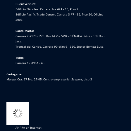
Buenaventura:
Edificio Nápoles. Carrera 1ra #2A - 19, Piso 2.
Edificio Pasific Trade Center. Carrera 3 #7 - 32, Piso 20, Oficina
2003.
Santa Marta:
Carrera 2 #170 - 279. Km 14 Vía SMR - CIÉNAGA detrás EDS Don
Jaca.
Troncal del Caribe, Carrera 90 #Km 9 - 350, Sector Bomba Zuca.
Turbo:
Carrera 12 #96A - 45.
Cartagena:
Manga, Cra. 27 No. 27-05, Centro empresarial Seaport, piso 3
ANPRA en Internet