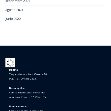
septiembre 2021
agosto 2021
junio 2020
Bogotá:
Tequendama suites. Carrera 10
# 27 - 51, Oficina 2803.
Barranquilla:
Centro Empresarial Torres del
Atlántico. Carrera 57 #99a - 65.
Buenaventura:
Edificio Nápoles. Carrera 1ra