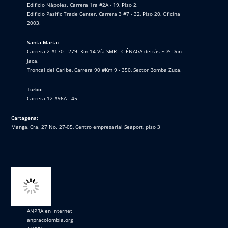
Edificio Nápoles. Carrera 1ra #2A - 19, Piso 2.
Edificio Pasific Trade Center. Carrera 3 #7 - 32, Piso 20, Oficina
2003.
Santa Marta:
Carrera 2 #170 - 279. Km 14 Vía SMR - CIÉNAGA detrás EDS Don
Jaca.
Troncal del Caribe, Carrera 90 #Km 9 - 350, Sector Bomba Zuca.
Turbo:
Carrera 12 #96A - 45.
Cartagena:
Manga, Cra. 27 No. 27-05, Centro empresarial Seaport, piso 3
ANPRA en Internet
anpracolombia.org